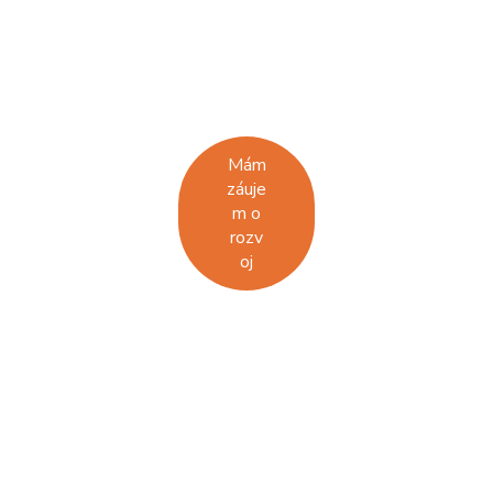
osobnom aj
pracovnom
živote.
Mám
záuje
m o
rozv
oj