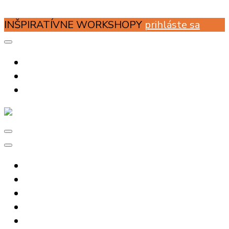
Preskoč na obsah
INŠPIRATÍVNE WORKSHOPY
prihláste sa
Myšlienkové mapy
Vitajte v mapách
Mapy pre biznis
Mapy do školy
Mapy pre život
Ponuka pre mapy